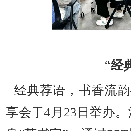
“经
经典荐语
，
书香流韵
享会
于
4月23日举办
。